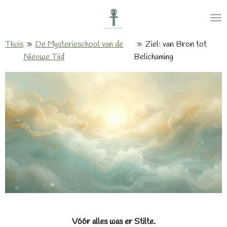
Ga
direct
naar
Thuis
»
De Mysterieschool van de
»
Ziel: van Bron tot
de
Nieuwe Tijd
Belichaming
hoofdinhoud
Vóór alles was er Stilte.