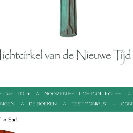
EUWE TIJD
NOOR EN HET LICHTCOLLECTIEF
INGEN
DE BOEKEN
TESTIMONIALS
CON
f
»
Sart