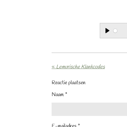
P
l
a
y
«
Lemurische Klankcodes
Reactie plaatsen
Naam *
E-mailadres *