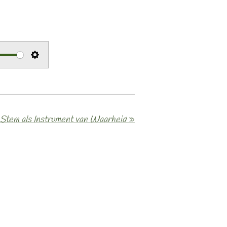
S
e
t
t
Stem als Instrument van Waarheid
»
i
n
g
s