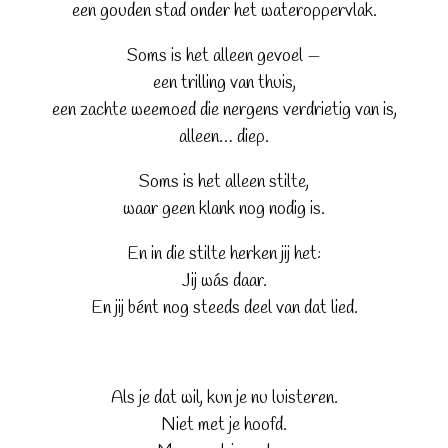
een gouden stad onder het wateroppervlak.
Soms is het alleen gevoel —
een trilling van thuis,
een zachte weemoed die nergens verdrietig van is,
alleen… diep.
Soms is het alleen stilte,
waar geen klank nog nodig is.
En in die stilte herken jij het:
Jij wás daar.
En jij bént nog steeds deel van dat lied.
Als je dat wil, kun je nu luisteren.
Niet met je hoofd.