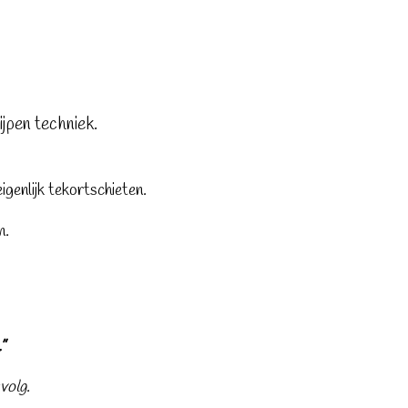
ijpen techniek.
igenlijk tekortschieten.
n.
”
evolg
.