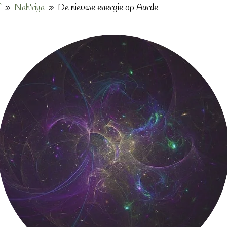
f
»
Nah'riya
»
De nieuwe energie op Aarde