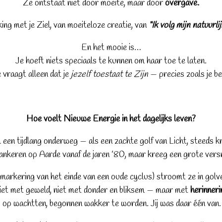
Ze ontstaat niet door moeite, maar door
overgave.
ng met je Ziel, van moeiteloze creatie, van
“Ik volg mijn natuurl
En het mooie is…
Je hoeft niets speciaals te kunnen om haar toe te laten.
 vraagt alleen dat je
jezelf toestaat te Zijn
— precies zoals je be
Hoe voelt Nieuwe Energie in het dagelijks leven?
een tijdlang onderweg — als een zachte golf van Licht, steeds k
 ankeren op Aarde vanaf de jaren ’80, maar kreeg een grote vers
markering van het einde van een oude cyclus) stroomt ze in golv
et met geweld, niet met donder en bliksem — maar met
herinneri
ang op wachtten, begonnen wakker te worden. Jij was daar één van.