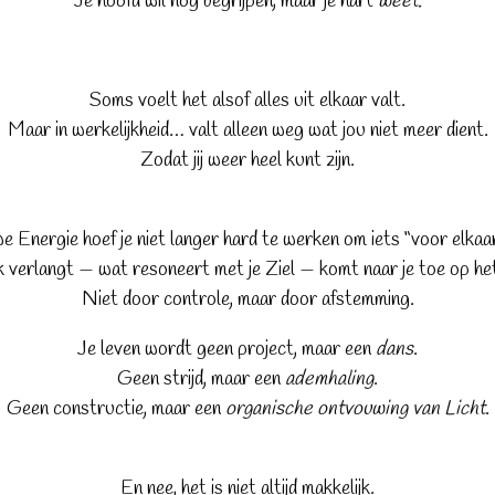
Je hoofd wil nog begrijpen, maar je hart
weet.
Soms voelt het alsof alles uit elkaar valt.
Maar in werkelijkheid… valt alleen weg wat jou niet meer dient.
Zodat jij weer heel kunt zijn.
e Energie hoef je niet langer hard te werken om iets “voor elkaar 
k verlangt — wat resoneert met je Ziel — komt naar je toe op he
Niet door controle, maar door afstemming.
Je leven wordt geen project, maar een
dans
.
Geen strijd, maar een
ademhaling
.
Geen constructie, maar een
organische ontvouwing van Licht
.
En nee, het is niet altijd makkelijk.