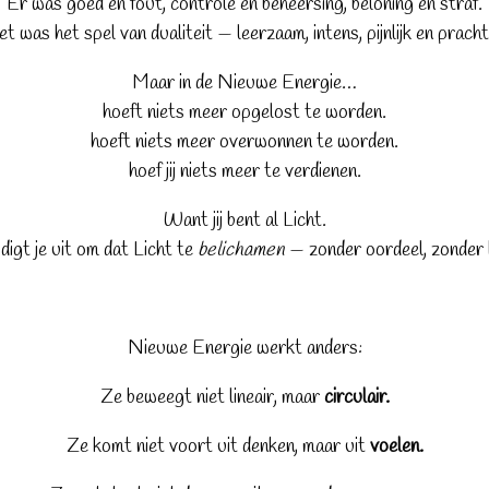
Er was goed en fout, controle en beheersing, beloning en straf.
t was het spel van dualiteit — leerzaam, intens, pijnlijk en pracht
Maar in de Nieuwe Energie…
hoeft niets meer opgelost te worden.
hoeft niets meer overwonnen te worden.
hoef jij niets meer te verdienen.
Want jij bent al Licht.
igt je uit om dat Licht te
belichamen
— zonder oordeel, zonder h
Nieuwe Energie werkt anders:
Ze beweegt niet lineair, maar
circulair.
Ze komt niet voort uit denken, maar uit
voelen.