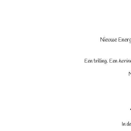
Nieuwe Energie
Een trilling. Een
herin
N
In d