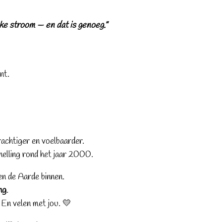
ijke stroom — en dat is genoeg.”
nt.
rachtiger en voelbaarder.
nelling rond het jaar 2000.
en de Aarde binnen.
ng
.
 En velen met jou. 💛