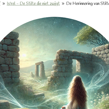
f
»
Is'rel - De Stilte die niet zwijgt
»
De Herinnering van Stilt