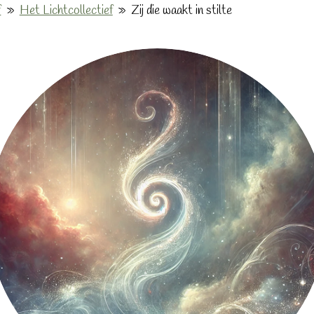
f
»
Het Lichtcollectief
»
Zij die waakt in stilte